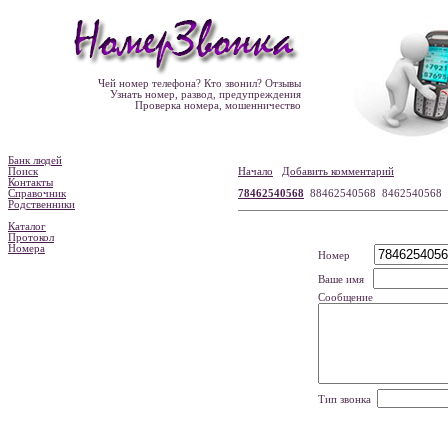
Чей номер телефона? Кто звонил? Отзывы
Узнать номер, развод, предупреждения
Проверка номера, мошенничество
Банк людей
Поиск
Начало
Добавить комментарий
Контакты
Справочник
78462540568
88462540568 8462540568
Родственники
Каталог
Протокол
Номера
Номер
Ваше имя
Сообщение
Тип звонка