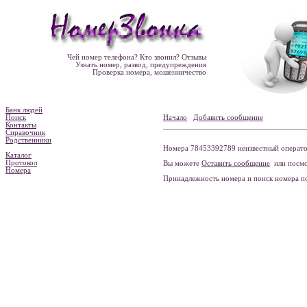
Чей номер телефона? Кто звонил? Отзывы
Узнать номер, развод, предупреждения
Проверка номера, мошенничество
Банк людей
Поиск
Начало
Добавить сообщение
Контакты
Справочник
Родственники
Номера 78453392789 неизвестный оператор
Каталог
Протокол
Вы можете
Оставить сообщение
или посмо
Номера
Принадлежность номера и поиск номера 