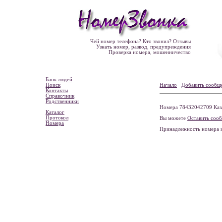
Чей номер телефона? Кто звонил? Отзывы
Узнать номер, развод, предупреждения
Проверка номера, мошенничество
Банк людей
Поиск
Начало
Добавить сообщ
Контакты
Справочник
Родственники
Номера 78432042709 Каза
Каталог
Протокол
Вы можете
Оставить соо
Номера
Принадлежность номера 