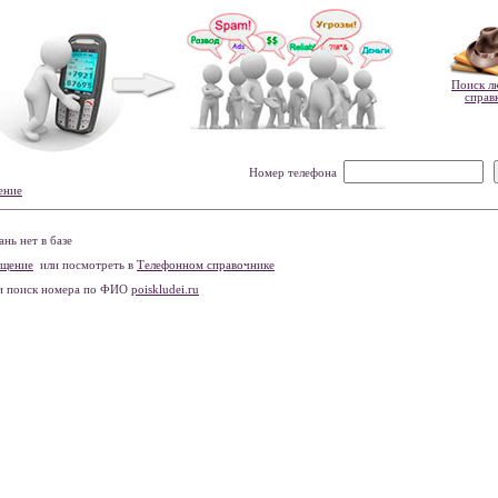
Поиск л
справ
Номер телефона
ение
нь нет в базе
бщение
или посмотреть в
Телефонном справочнике
и поиск номера по ФИО
poiskludei.ru