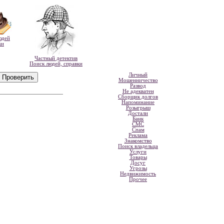
юдей
ки
Частный детектив
Поиск людей, справки
Личный
Мошенничество
Развод
Не адекватен
Сборщик долгов
Напоминание
Розыгрыш
Достали
Банк
СМС
Спам
Реклама
Знакомство
Поиск владельца
Услуги
Товары
Досуг
Угрозы
Недвижимость
Прочее