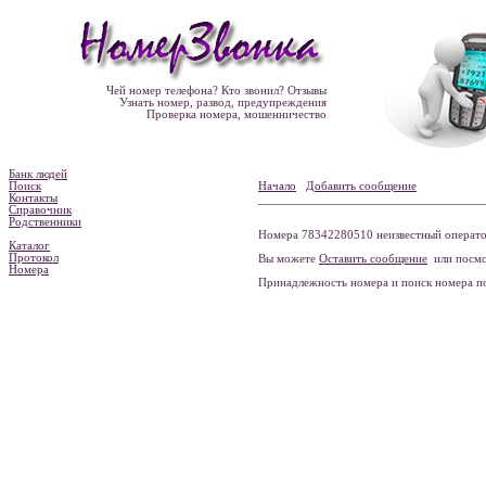
Чей номер телефона? Кто звонил? Отзывы
Узнать номер, развод, предупреждения
Проверка номера, мошенничество
Банк людей
Поиск
Начало
Добавить сообщение
Контакты
Справочник
Родственники
Номера 78342280510 неизвестный оператор
Каталог
Протокол
Вы можете
Оставить сообщение
или посмо
Номера
Принадлежность номера и поиск номера 