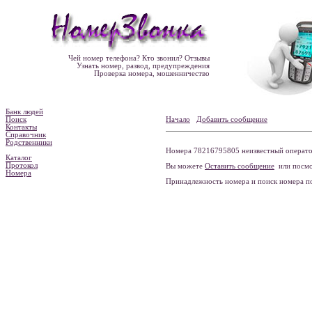
Чей номер телефона? Кто звонил? Отзывы
Узнать номер, развод, предупреждения
Проверка номера, мошенничество
Банк людей
Поиск
Начало
Добавить сообщение
Контакты
Справочник
Родственники
Номера 78216795805 неизвестный оператор
Каталог
Протокол
Вы можете
Оставить сообщение
или посмо
Номера
Принадлежность номера и поиск номера 