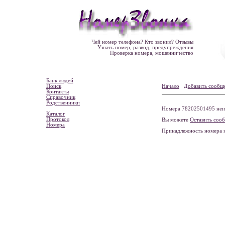
Чей номер телефона? Кто звонил? Отзывы
Узнать номер, развод, предупреждения
Проверка номера, мошенничество
Банк людей
Поиск
Начало
Добавить сообщ
Контакты
Справочник
Родственники
Номера 78202501495 неиз
Каталог
Протокол
Вы можете
Оставить соо
Номера
Принадлежность номера 