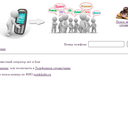
Поиск л
справ
Номер телефона
ение
вестный оператор нет в базе
бщение
или посмотреть в
Телефонном справочнике
и поиск номера по ФИО
poiskludei.ru