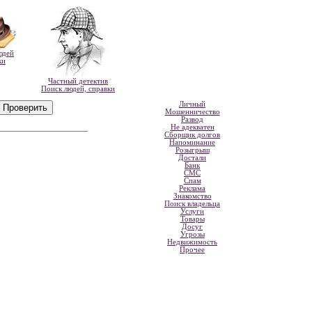
юдей
ки
Частный детектив
Поиск людей, справки
Личный
Мошенничество
Развод
Не адекватен
Сборщик долгов
Напоминание
Розыгрыш
Достали
Банк
СМС
Спам
Реклама
Знакомство
Поиск владельца
Услуги
Товары
Досуг
Угрозы
Недвижимость
Прочее