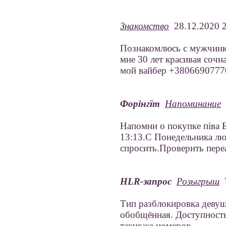
Знакомство
28.12.2020 2
Познакомлюсь с мужчинк
мне 30 лет красивая сочна
мой вайбер +3806690777
Форінгїт
Напоминание
2
Напомни о покупке піва Б
13:13.С Понедельника лю
спросить.Проверить пере
HLR-запрос
Розыгрыш
7
Тип разблокировка девуш
обобщённая. Доступность
такихже номеров.