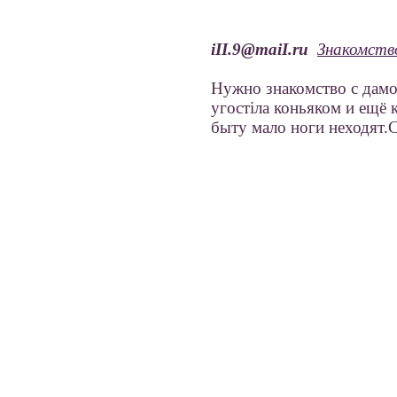
iII.9@maiI.ru
Знакомств
Нужно знакомство с дам
угостiла коньяком и ещё 
быту мало ноги неходят.