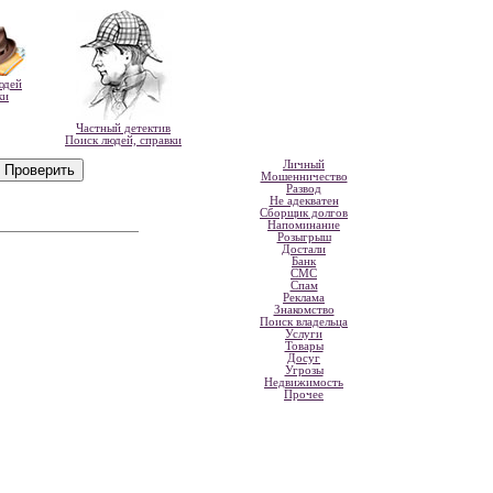
юдей
ки
Частный детектив
Поиск людей, справки
Личный
Мошенничество
Развод
Не адекватен
Сборщик долгов
Напоминание
Розыгрыш
Достали
Банк
СМС
Спам
Реклама
Знакомство
Поиск владельца
Услуги
Товары
Досуг
Угрозы
Недвижимость
Прочее