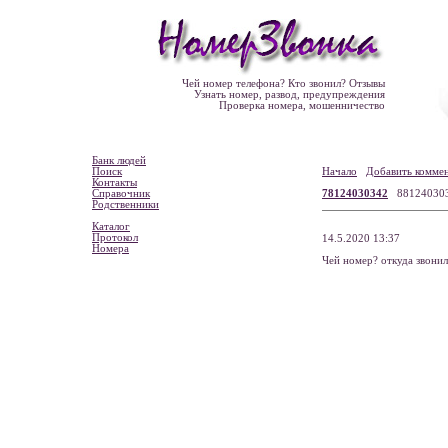
Чей номер телефона? Кто звонил? Отзывы
Узнать номер, развод, предупреждения
Проверка номера, мошенничество
Банк людей
Поиск
Начало
Добавить комме
Контакты
Справочник
78124030342
88124030
Родственники
Каталог
Протокол
14.5.2020 13:37
Номера
Чей номер? откуда звони