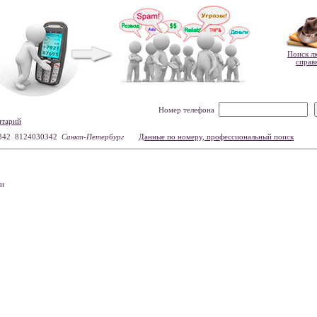
Поиск л
справ
Номер телефона
нтарий
342 8124030342
Санкт-Петербург
Данные по номеру, профессиональный поиск
ли