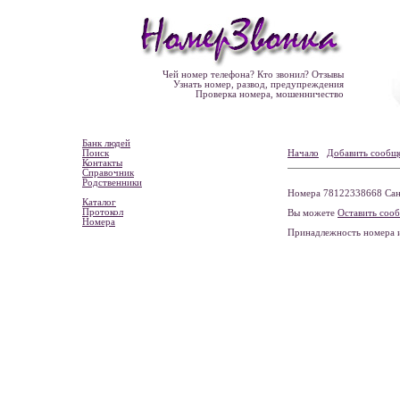
Чей номер телефона? Кто звонил? Отзывы
Узнать номер, развод, предупреждения
Проверка номера, мошенничество
Банк людей
Поиск
Начало
Добавить сообщ
Контакты
Справочник
Родственники
Номера 78122338668 Санк
Каталог
Протокол
Вы можете
Оставить соо
Номера
Принадлежность номера 