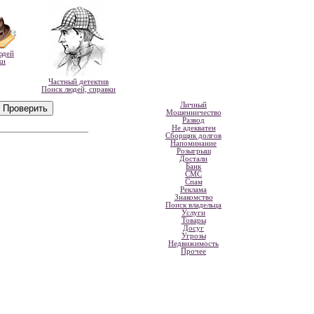
юдей
ки
Частный детектив
Поиск людей, справки
Личный
Мошенничество
Развод
Не адекватен
Сборщик долгов
Напоминание
Розыгрыш
Достали
Банк
СМС
Спам
Реклама
Знакомство
Поиск владельца
Услуги
Товары
Досуг
Угрозы
Недвижимость
Прочее