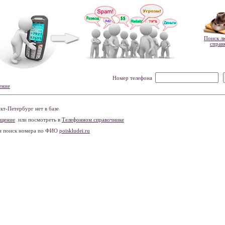
Поиск л
справ
Номер телефона
ение
т-Петербург нет в базе
бщение
или посмотреть в
Телефонном справочнике
и поиск номера по ФИО
poiskludei.ru