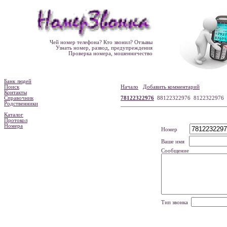
Чей номер телефона? Кто звонил? Отзывы
Узнать номер, развод, предупреждения
Проверка номера, мошенничество
Банк людей
Поиск
Начало
Добавить комментарий
Контакты
Справочник
78122322976
88122322976 8122322976
Родственники
Каталог
Протокол
Номера
Номер
Ваше имя
Сообщение
Тип звонка