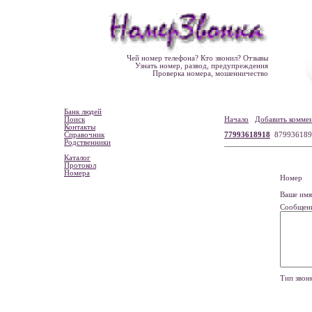
Чей номер телефона? Кто звонил? Отзывы
Узнать номер, развод, предупреждения
Проверка номера, мошенничество
Банк людей
Поиск
Начало
Добавить комме
Контакты
Справочник
77993618918
879936189
Родственники
Каталог
Протокол
Номера
Номе
Ваше и
Сообщен
Тип зво