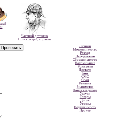
юдей
ки
Частный детектив
Поиск людей, справки
Личный
Мошенничество
Развод
Не адекватен
Сборщик долгов
Напоминание
Розыгрыш
Достали
Банк
СМС
Спам
Реклама
Знакомство
Поиск владельца
Услуги
Товары
Досуг
Угрозы
Недвижимость
Прочее