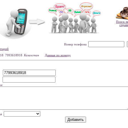
Поиск л
справ
Номер телефона
нтарий
18 7993618918
Казахстан
Данные по номеру
р
мя
ие
нка