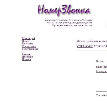
Чей номер телефона? Кто звонил? Отзывы
Узнать номер, развод, предупреждения
Проверка номера, мошенничество
Банк людей
Поиск
Начало
Добавить комме
Контакты
Справочник
77900365462
879003654
Родственники
Каталог
Протокол
Номера
Номе
Ваше и
Сообщен
Тип зво