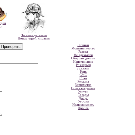
юдей
ки
Частный детектив
Поиск людей, справки
Личный
Мошенничество
Развод
Не адекватен
Сборщик долгов
Напоминание
Розыгрыш
Достали
Банк
СМС
Спам
Реклама
Знакомство
Поиск владельца
Услуги
Товары
Досуг
Угрозы
Недвижимость
Прочее