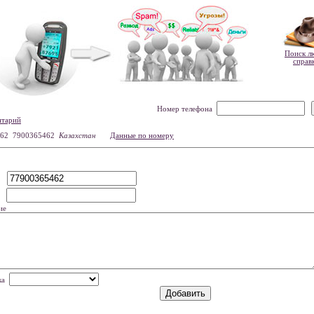
Поиск л
справ
Номер телефона
нтарий
62 7900365462
Казахстан
Данные по номеру
р
мя
ие
нка