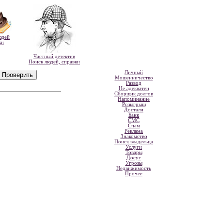
юдей
ки
Частный детектив
Поиск людей, справки
Личный
Мошенничество
Развод
Не адекватен
Сборщик долгов
Напоминание
Розыгрыш
Достали
Банк
СМС
Спам
Реклама
Знакомство
Поиск владельца
Услуги
Товары
Досуг
Угрозы
Недвижимость
Прочее