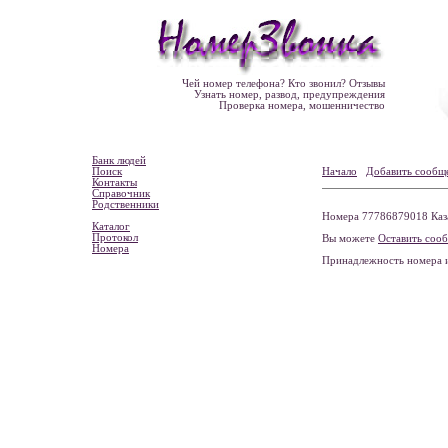
Чей номер телефона? Кто звонил? Отзывы
Узнать номер, развод, предупреждения
Проверка номера, мошенничество
Банк людей
Поиск
Начало
Добавить сообщ
Контакты
Справочник
Родственники
Номера 77786879018 Ка
Каталог
Протокол
Вы можете
Оставить соо
Номера
Принадлежность номера 