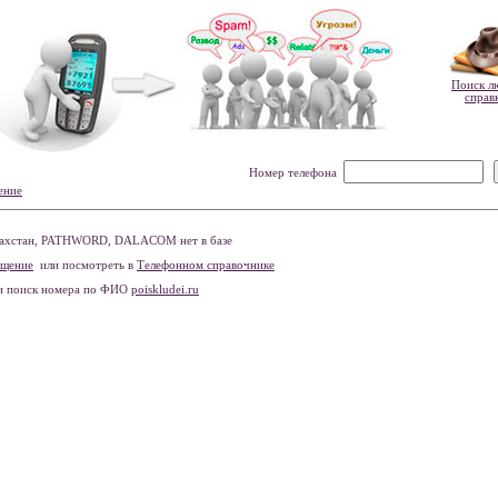
Поиск л
справ
Номер телефона
ение
захстан, PATHWORD, DALACOM нет в базе
бщение
или посмотреть в
Телефонном справочнике
и поиск номера по ФИО
poiskludei.ru