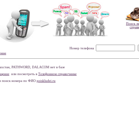
Поиск л
справ
Номер телефона
ение
захстан, PATHWORD, DALACOM нет в базе
бщение
или посмотреть в
Телефонном справочнике
и поиск номера по ФИО
poiskludei.ru