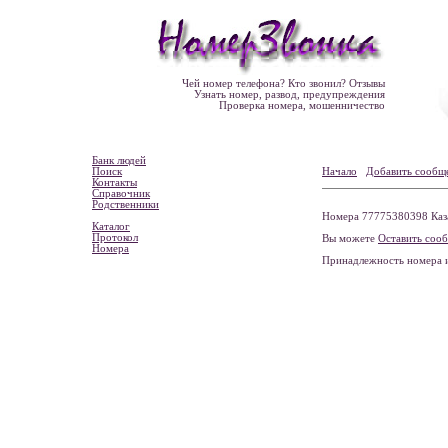
Чей номер телефона? Кто звонил? Отзывы
Узнать номер, развод, предупреждения
Проверка номера, мошенничество
Банк людей
Поиск
Начало
Добавить сообщ
Контакты
Справочник
Родственники
Номера 77775380398 Ка
Каталог
Протокол
Вы можете
Оставить соо
Номера
Принадлежность номера 