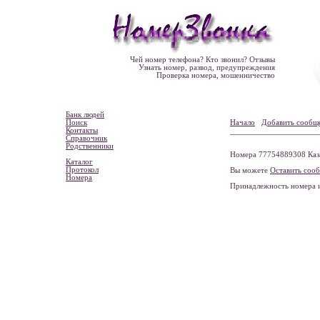
Чей номер телефона? Кто звонил? Отзывы
Узнать номер, развод, предупреждения
Проверка номера, мошенничество
Банк людей
Поиск
Начало
Добавить сообщ
Контакты
Справочник
Родственники
Номера 77754889308 Ка
Каталог
Протокол
Вы можете
Оставить соо
Номера
Принадлежность номера 