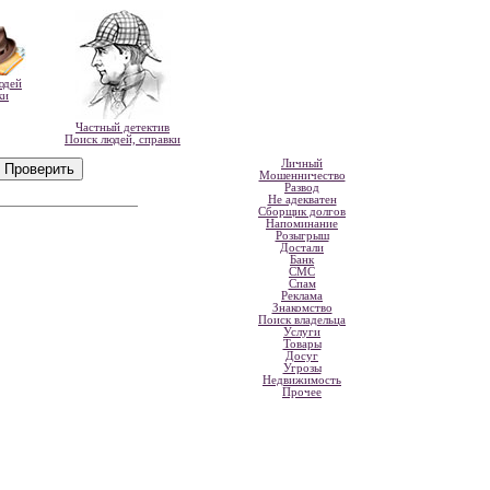
юдей
ки
Частный детектив
Поиск людей, справки
Личный
Мошенничество
Развод
Не адекватен
Сборщик долгов
Напоминание
Розыгрыш
Достали
Банк
СМС
Спам
Реклама
Знакомство
Поиск владельца
Услуги
Товары
Досуг
Угрозы
Недвижимость
Прочее