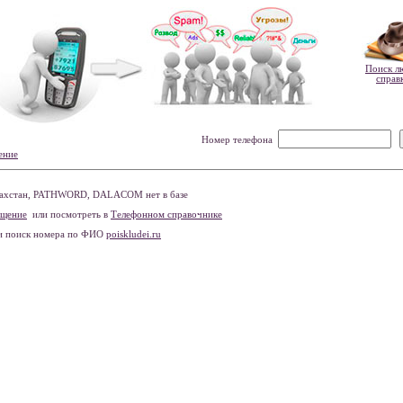
Поиск л
справ
Номер телефона
ение
захстан, PATHWORD, DALACOM нет в базе
бщение
или посмотреть в
Телефонном справочнике
и поиск номера по ФИО
poiskludei.ru