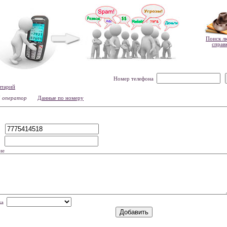
Поиск л
справ
Номер телефона
нтарий
й оператор
Данные по номеру
р
мя
ие
нка