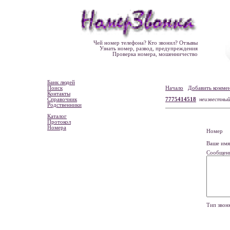
Чей номер телефона? Кто звонил? Отзывы
Узнать номер, развод, предупреждения
Проверка номера, мошенничество
Банк людей
Поиск
Начало
Добавить комме
Контакты
Справочник
7775414518
неизвестны
Родственники
Каталог
Протокол
Номера
Номе
Ваше и
Сообщен
Тип зво