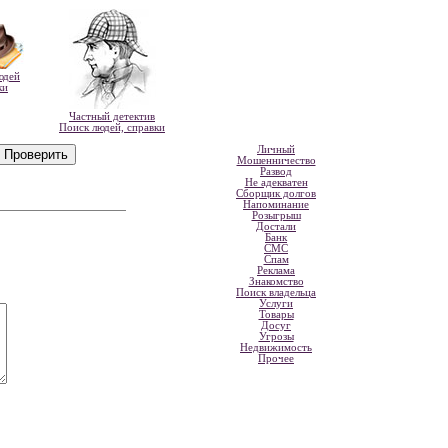
юдей
ки
Частный детектив
Поиск людей, справки
Личный
Мошенничество
Развод
Не адекватен
Сборщик долгов
Напоминание
Розыгрыш
Достали
Банк
СМС
Спам
Реклама
Знакомство
Поиск владельца
Услуги
Товары
Досуг
Угрозы
Недвижимость
Прочее