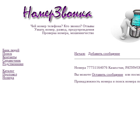
Чей номер телефона? Кто звонил? Отзывы
Узнать номер, развод, предупреждения
Проверка номера, мошенничество
Банк людей
Поиск
Начало
Добавить сообщение
Контакты
Справочник
Родственники
Номера 77751164076 Казахстан, PATHWO
Каталог
Протокол
Вы можете
Оставить сообщение
или посмо
Номера
Принадлежность номера и поиск номера 