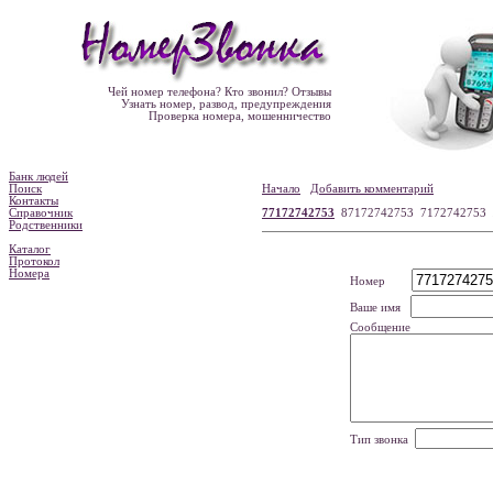
Чей номер телефона? Кто звонил? Отзывы
Узнать номер, развод, предупреждения
Проверка номера, мошенничество
Банк людей
Поиск
Начало
Добавить комментарий
Контакты
Справочник
77172742753
87172742753 7172742753
Родственники
Каталог
Протокол
Номера
Номер
Ваше имя
Сообщение
Тип звонка