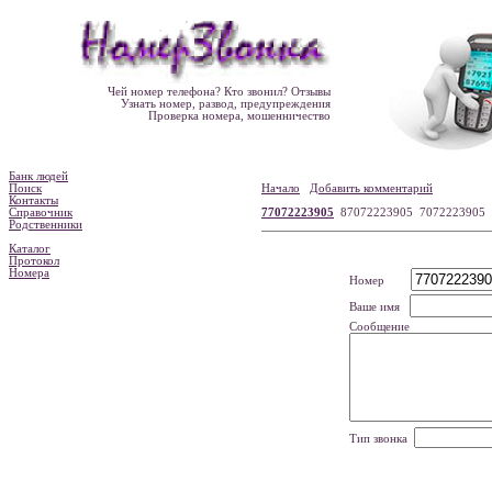
Чей номер телефона? Кто звонил? Отзывы
Узнать номер, развод, предупреждения
Проверка номера, мошенничество
Банк людей
Поиск
Начало
Добавить комментарий
Контакты
Справочник
77072223905
87072223905 7072223905
Родственники
Каталог
Протокол
Номера
Номер
Ваше имя
Сообщение
Тип звонка