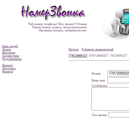
Чей номер телефона? Кто звонил? Отзывы
Узнать номер, развод, предупреждения
Проверка номера, мошенничество
Банк людей
Поиск
Начало
Добавить комментарий
Контакты
Справочник
77072000327
87072000327 7072000327
Родственники
Каталог
Протокол
Номера
Номер
Ваше имя
Сообщение
Тип звонка