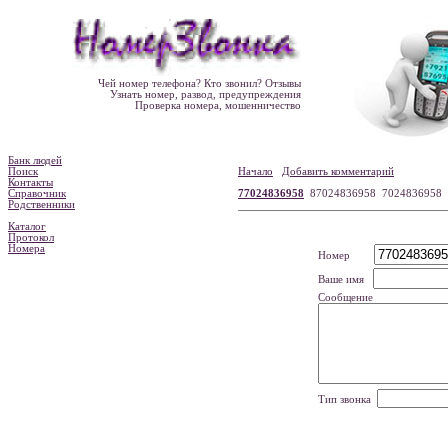
Чей номер телефона? Кто звонил? Отзывы
Узнать номер, развод, предупреждения
Проверка номера, мошенничество
Банк людей
Поиск
Начало
Добавить комментарий
Контакты
Справочник
77024836958
87024836958 7024836958
Родственники
Каталог
Протокол
Номера
Номер
Ваше имя
Сообщение
Тип звонка