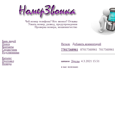
Чей номер телефона? Кто звонил? Отзывы
Узнать номер, развод, предупреждения
Проверка номера, мошенничество
Банк людей
Поиск
Начало
Добавить комментарий
Контакты
Справочник
77017560961
87017560961 701756096
Родственники
Каталог
Протокол
шпион
Угрозы
4.3.2021 15:51
Номера
я вас взломаю