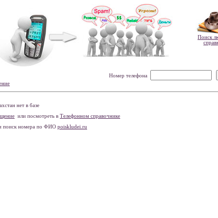
Поиск л
справ
Номер телефона
ение
хстан нет в базе
бщение
или посмотреть в
Телефонном справочнике
и поиск номера по ФИО
poiskludei.ru