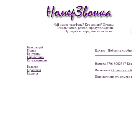
Чей номер телефона? Кто звонил? Отзывы
Узнать номер, развод, предупреждения
Проверка номера, мошенничество
Банк людей
Поиск
Начало
Добавить сообщ
Контакты
Справочник
Родственники
Номера 77013962547 Каза
Каталог
Протокол
Вы можете
Оставить соо
Номера
Принадлежность номера 