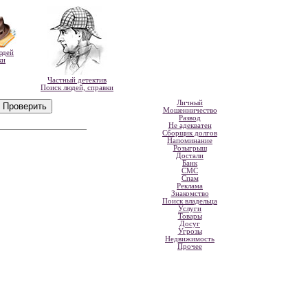
юдей
ки
Частный детектив
Поиск людей, справки
Личный
Мошенничество
Развод
Не адекватен
Сборщик долгов
Напоминание
Розыгрыш
Достали
Банк
СМС
Спам
Реклама
Знакомство
Поиск владельца
Услуги
Товары
Досуг
Угрозы
Недвижимость
Прочее