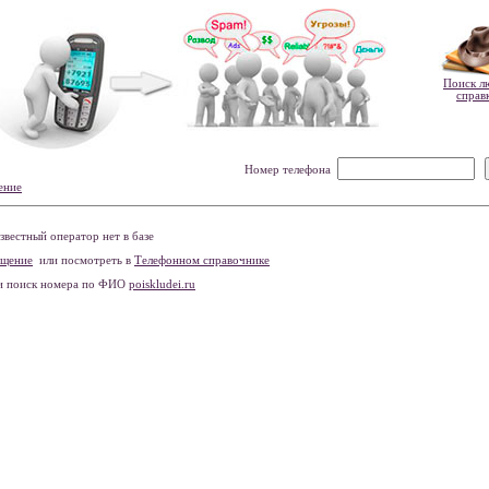
Поиск л
справ
Номер телефона
ение
вестный оператор нет в базе
бщение
или посмотреть в
Телефонном справочнике
и поиск номера по ФИО
poiskludei.ru