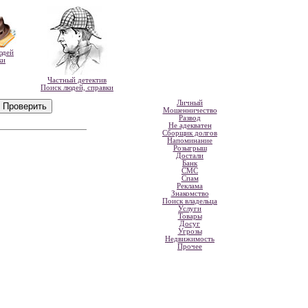
юдей
ки
Частный детектив
Поиск людей, справки
Личный
Мошенничество
Развод
Не адекватен
Сборщик долгов
Напоминание
Розыгрыш
Достали
Банк
СМС
Спам
Реклама
Знакомство
Поиск владельца
Услуги
Товары
Досуг
Угрозы
Недвижимость
Прочее