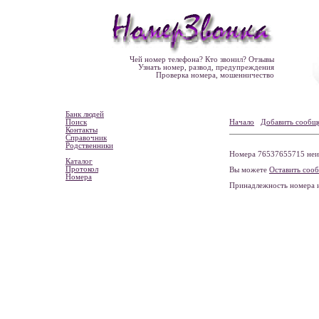
Чей номер телефона? Кто звонил? Отзывы
Узнать номер, развод, предупреждения
Проверка номера, мошенничество
Банк людей
Поиск
Начало
Добавить сообщ
Контакты
Справочник
Родственники
Номера 76537655715 неиз
Каталог
Протокол
Вы можете
Оставить соо
Номера
Принадлежность номера 