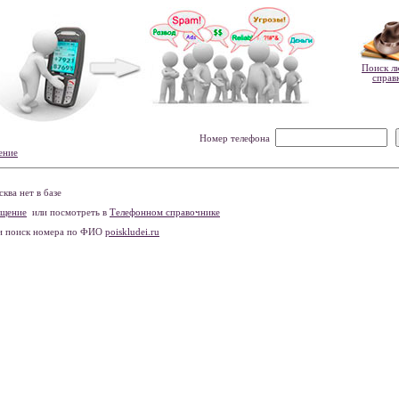
Поиск л
справ
Номер телефона
ение
ва нет в базе
бщение
или посмотреть в
Телефонном справочнике
и поиск номера по ФИО
poiskludei.ru