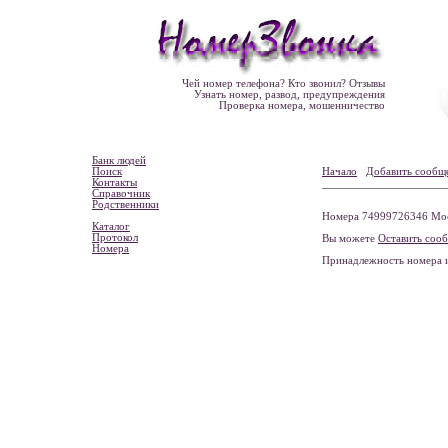
Чей номер телефона? Кто звонил? Отзывы
Узнать номер, развод, предупреждения
Проверка номера, мошенничество
Банк людей
Поиск
Начало
Добавить сообщ
Контакты
Справочник
Родственники
Номера 74999726346 Моск
Каталог
Протокол
Вы можете
Оставить соо
Номера
Принадлежность номера 