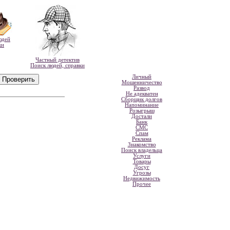
юдей
ки
Частный детектив
Поиск людей, справки
Личный
Мошенничество
Развод
Не адекватен
Сборщик долгов
Напоминание
Розыгрыш
Достали
Банк
СМС
Спам
Реклама
Знакомство
Поиск владельца
Услуги
Товары
Досуг
Угрозы
Недвижимость
Прочее