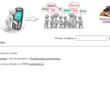
Поиск л
справ
Номер телефона
ение
ва нет в базе
бщение
или посмотреть в
Телефонном справочнике
и поиск номера по ФИО
poiskludei.ru