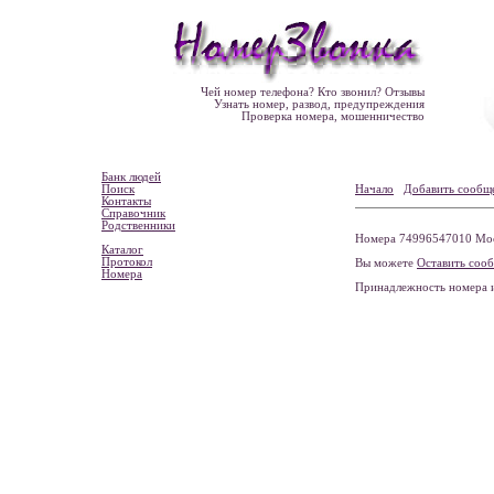
Чей номер телефона? Кто звонил? Отзывы
Узнать номер, развод, предупреждения
Проверка номера, мошенничество
Банк людей
Поиск
Начало
Добавить сообщ
Контакты
Справочник
Родственники
Номера 74996547010 Моск
Каталог
Протокол
Вы можете
Оставить соо
Номера
Принадлежность номера 