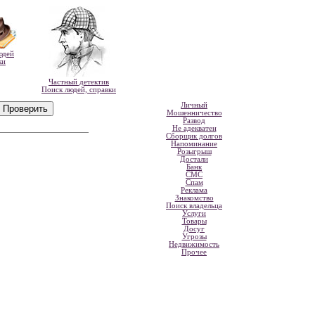
юдей
ки
Частный детектив
Поиск людей, справки
Личный
Мошенничество
Развод
Не адекватен
Сборщик долгов
Напоминание
Розыгрыш
Достали
Банк
СМС
Спам
Реклама
Знакомство
Поиск владельца
Услуги
Товары
Досуг
Угрозы
Недвижимость
Прочее