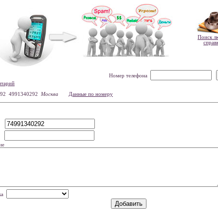
Поиск л
справ
Номер телефона
нтарий
92 4991340292
Москва
Данные по номеру
р
мя
ие
нка