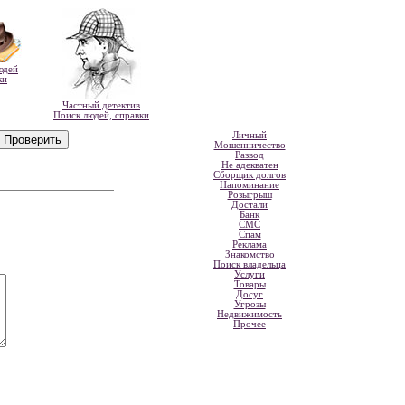
юдей
ки
Частный детектив
Поиск людей, справки
Личный
Мошенничество
Развод
Не адекватен
Сборщик долгов
Напоминание
Розыгрыш
Достали
Банк
СМС
Спам
Реклама
Знакомство
Поиск владельца
Услуги
Товары
Досуг
Угрозы
Недвижимость
Прочее