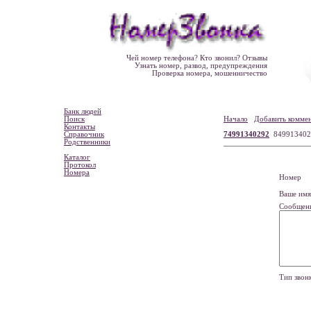
Чей номер телефона? Кто звонил? Отзывы
Узнать номер, развод, предупреждения
Проверка номера, мошенничество
Банк людей
Поиск
Начало
Добавить комме
Контакты
Справочник
74991340292
849913402
Родственники
Каталог
Протокол
Номера
Номе
Ваше и
Сообщен
Тип зво