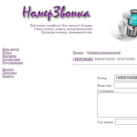
Чей номер телефона? Кто звонил? Отзывы
Узнать номер, развод, предупреждения
Проверка номера, мошенничество
Банк людей
Поиск
Начало
Добавить комментарий
Контакты
Справочник
74959704583
84959704583 4959704583
Родственники
Каталог
Протокол
Номера
Номер
Ваше имя
Сообщение
Тип звонка