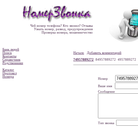
Чей номер телефона? Кто звонил? Отзывы
Узнать номер, развод, предупреждения
Проверка номера, мошенничество
Банк людей
Поиск
Начало
Добавить комментарий
Контакты
Справочник
74957889272
84957889272 4957889272
Родственники
Каталог
Протокол
Номера
Номер
Ваше имя
Сообщение
Тип звонка