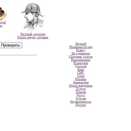
юдей
ки
Частный детектив
Поиск людей, справки
Личный
Мошенничество
Развод
Не адекватен
Сборщик долгов
Напоминание
Розыгрыш
Достали
Банк
СМС
Спам
Реклама
Знакомство
Поиск владельца
Услуги
Товары
Досуг
Угрозы
Недвижимость
Прочее