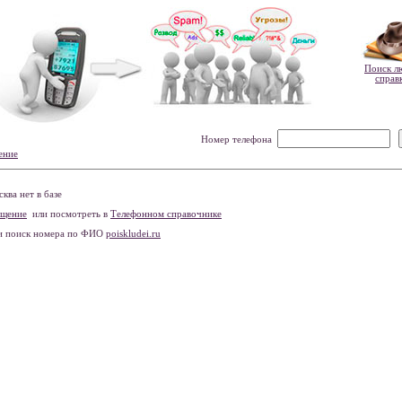
Поиск л
справ
Номер телефона
ение
ва нет в базе
бщение
или посмотреть в
Телефонном справочнике
и поиск номера по ФИО
poiskludei.ru