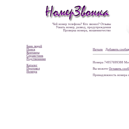
Чей номер телефона? Кто звонил? Отзывы
Узнать номер, развод, предупреждения
Проверка номера, мошенничество
Банк людей
Поиск
Начало
Добавить сообщ
Контакты
Справочник
Родственники
Номера 74957699388 Моск
Каталог
Протокол
Вы можете
Оставить соо
Номера
Принадлежность номера 