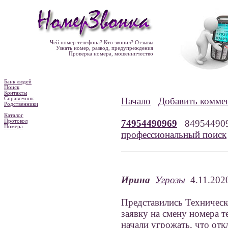
Чей номер телефона? Кто звонил? Отзывы
Узнать номер, развод, предупреждения
Проверка номера, мошенничество
Банк людей
Поиск
Контакты
Справочник
Начало
Добавить комме
Родственники
Каталог
Протокол
74954490969
84954490
Номера
профессиональный поиск
Ирина
Угрозы
4.11.2020
Представились Техническо
заявку на смену номера т
начали угрожать, что от