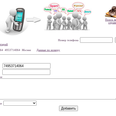
Поиск л
справ
Номер телефона
нтарий
64 4953714064
Москва
Данные по номеру
р
мя
ие
нка