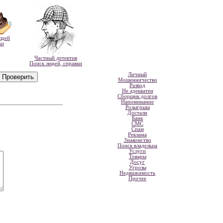
юдей
ки
Частный детектив
Поиск людей, справки
Личный
Мошенничество
Развод
Не адекватен
Сборщик долгов
Напоминание
Розыгрыш
Достали
Банк
СМС
Спам
Реклама
Знакомство
Поиск владельца
Услуги
Товары
Досуг
Угрозы
Недвижимость
Прочее