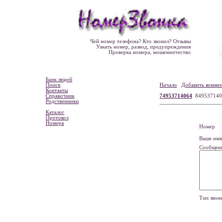
Чей номер телефона? Кто звонил? Отзывы
Узнать номер, развод, предупреждения
Проверка номера, мошенничество
Банк людей
Поиск
Начало
Добавить комме
Контакты
Справочник
74953714064
849537140
Родственники
Каталог
Протокол
Номера
Номе
Ваше и
Сообщен
Тип зво