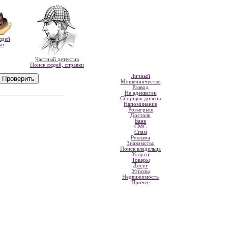
юдей
ки
Частный детектив
Поиск людей, справки
Личный
Мошенничество
Развод
Не адекватен
Сборщик долгов
Напоминание
Розыгрыш
Достали
Банк
СМС
Спам
Реклама
Знакомство
Поиск владельца
Услуги
Товары
Досуг
Угрозы
Недвижимость
Прочее