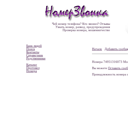
Чей номер телефона? Кто звонил? Отзывы
Узнать номер, развод, предупреждения
Проверка номера, мошенничество
Банк людей
Поиск
Начало
Добавить сообщ
Контакты
Справочник
Родственники
Номера 74951316073 Моск
Каталог
Протокол
Вы можете
Оставить соо
Номера
Принадлежность номера 