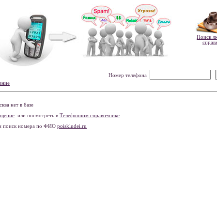
Поиск л
справ
Номер телефона
ение
ва нет в базе
бщение
или посмотреть в
Телефонном справочнике
и поиск номера по ФИО
poiskludei.ru