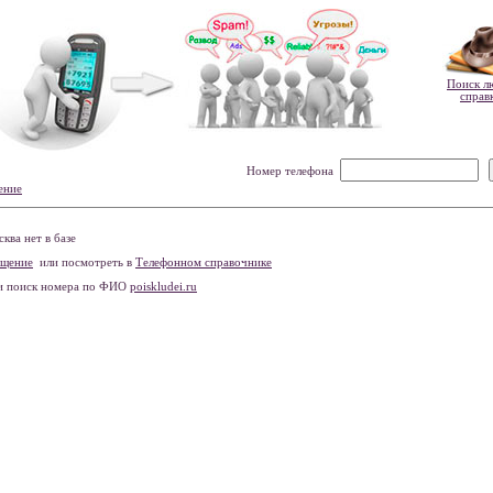
Поиск л
справ
Номер телефона
ение
ва нет в базе
бщение
или посмотреть в
Телефонном справочнике
и поиск номера по ФИО
poiskludei.ru