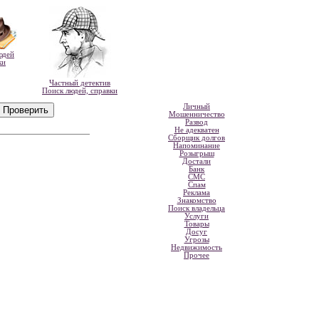
юдей
ки
Частный детектив
Поиск людей, справки
Личный
Мошенничество
Развод
Не адекватен
Сборщик долгов
Напоминание
Розыгрыш
Достали
Банк
СМС
Спам
Реклама
Знакомство
Поиск владельца
Услуги
Товары
Досуг
Угрозы
Недвижимость
Прочее