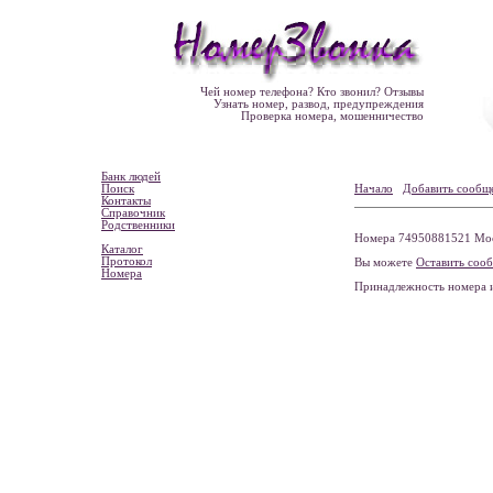
Чей номер телефона? Кто звонил? Отзывы
Узнать номер, развод, предупреждения
Проверка номера, мошенничество
Банк людей
Поиск
Начало
Добавить сообщ
Контакты
Справочник
Родственники
Номера 74950881521 Моск
Каталог
Протокол
Вы можете
Оставить соо
Номера
Принадлежность номера 