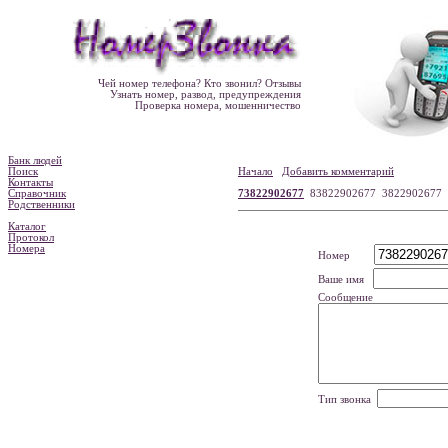
Чей номер телефона? Кто звонил? Отзывы
Узнать номер, развод, предупреждения
Проверка номера, мошенничество
Банк людей
Поиск
Начало
Добавить комментарий
Контакты
Справочник
73822902677
83822902677 3822902677
Родственники
Каталог
Протокол
Номера
Номер
Ваше имя
Сообщение
Тип звонка