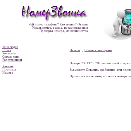
Чей номер телефона? Кто звонил? Отзывы
Узнать номер, развод, предупреждения
Проверка номера, мошенничество
Банк людей
Поиск
Начало
Добавить сообщение
Контакты
Справочник
Родственники
Номера 73813256799 неизвестный оператор
Каталог
Протокол
Вы можете
Оставить сообщение
или посмо
Номера
Принадлежность номера и поиск номера 