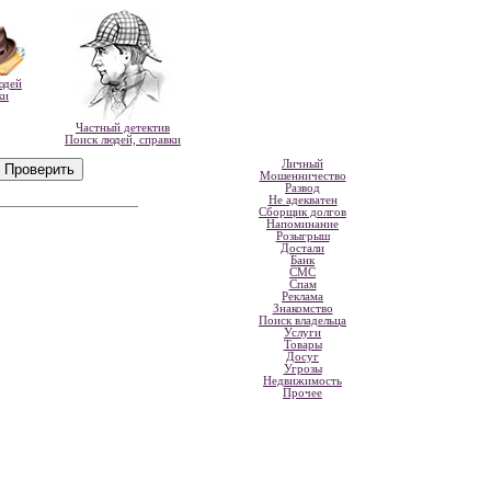
юдей
ки
Частный детектив
Поиск людей, справки
Личный
Мошенничество
Развод
Не адекватен
Сборщик долгов
Напоминание
Розыгрыш
Достали
Банк
СМС
Спам
Реклама
Знакомство
Поиск владельца
Услуги
Товары
Досуг
Угрозы
Недвижимость
Прочее