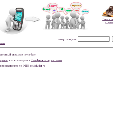
Поиск л
справ
Номер телефона
ение
вестный оператор нет в базе
бщение
или посмотреть в
Телефонном справочнике
и поиск номера по ФИО
poiskludei.ru