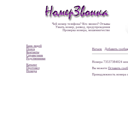
Чей номер телефона? Кто звонил? Отзывы
Узнать номер, развод, предупреждения
Проверка номера, мошенничество
Банк людей
Поиск
Начало
Добавить сообщ
Контакты
Справочник
Родственники
Номера 73537384024 неиз
Каталог
Протокол
Вы можете
Оставить соо
Номера
Принадлежность номера 