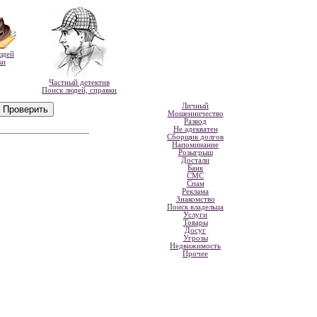
юдей
ки
Частный детектив
Поиск людей, справки
Личный
Мошенничество
Развод
Не адекватен
Сборщик долгов
Напоминание
Розыгрыш
Достали
Банк
СМС
Спам
Реклама
Знакомство
Поиск владельца
Услуги
Товары
Досуг
Угрозы
Недвижимость
Прочее