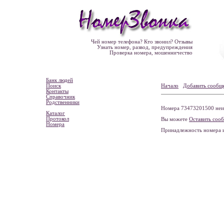
Чей номер телефона? Кто звонил? Отзывы
Узнать номер, развод, предупреждения
Проверка номера, мошенничество
Банк людей
Поиск
Начало
Добавить сообщ
Контакты
Справочник
Родственники
Номера 73473201500 неиз
Каталог
Протокол
Вы можете
Оставить соо
Номера
Принадлежность номера 