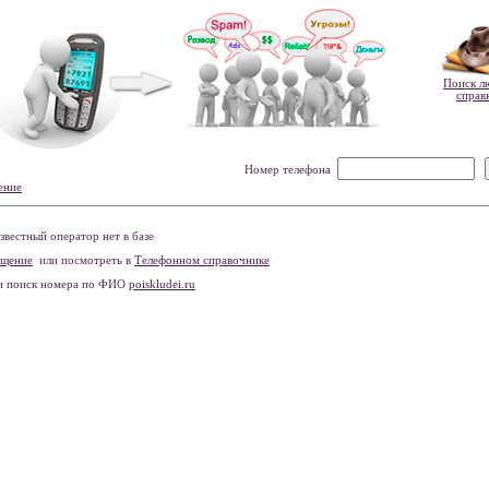
Поиск л
справ
Номер телефона
ение
вестный оператор нет в базе
бщение
или посмотреть в
Телефонном справочнике
и поиск номера по ФИО
poiskludei.ru