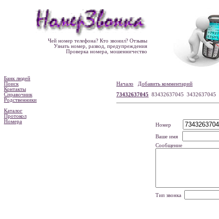
Чей номер телефона? Кто звонил? Отзывы
Узнать номер, развод, предупреждения
Проверка номера, мошенничество
Банк людей
Поиск
Начало
Добавить комментарий
Контакты
Справочник
73432637045
83432637045 3432637045
Родственники
Каталог
Протокол
Номера
Номер
Ваше имя
Сообщение
Тип звонка