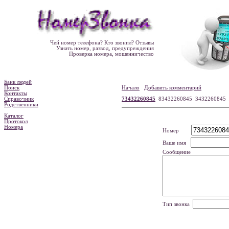
Чей номер телефона? Кто звонил? Отзывы
Узнать номер, развод, предупреждения
Проверка номера, мошенничество
Банк людей
Поиск
Начало
Добавить комментарий
Контакты
Справочник
73432260845
83432260845 3432260845
Родственники
Каталог
Протокол
Номера
Номер
Ваше имя
Сообщение
Тип звонка