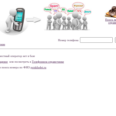
Поиск л
справ
Номер телефона
ение
естный оператор нет в базе
бщение
или посмотреть в
Телефонном справочнике
и поиск номера по ФИО
poiskludei.ru