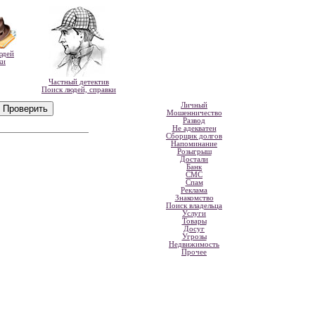
юдей
ки
Частный детектив
Поиск людей, справки
Личный
Мошенничество
Развод
Не адекватен
Сборщик долгов
Напоминание
Розыгрыш
Достали
Банк
СМС
Спам
Реклама
Знакомство
Поиск владельца
Услуги
Товары
Досуг
Угрозы
Недвижимость
Прочее