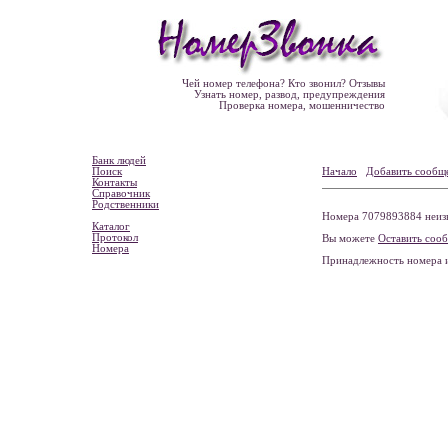
Чей номер телефона? Кто звонил? Отзывы
Узнать номер, развод, предупреждения
Проверка номера, мошенничество
Банк людей
Поиск
Начало
Добавить сообщ
Контакты
Справочник
Родственники
Номера 7079893884 неизв
Каталог
Протокол
Вы можете
Оставить соо
Номера
Принадлежность номера 