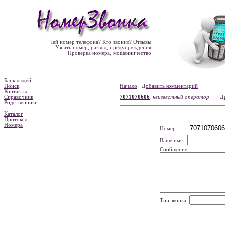
Чей номер телефона? Кто звонил? Отзывы
Узнать номер, развод, предупреждения
Проверка номера, мошенничество
Банк людей
Поиск
Начало
Добавить комментарий
Контакты
Справочник
7071070606
неизвестный оператор
Д
Родственники
Каталог
Протокол
Номера
Номер
Ваше имя
Сообщение
Тип звонка