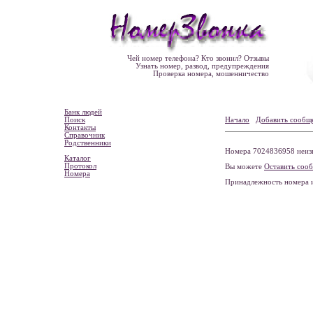
Чей номер телефона? Кто звонил? Отзывы
Узнать номер, развод, предупреждения
Проверка номера, мошенничество
Банк людей
Поиск
Начало
Добавить сообщ
Контакты
Справочник
Родственники
Номера 7024836958 неизв
Каталог
Протокол
Вы можете
Оставить соо
Номера
Принадлежность номера 