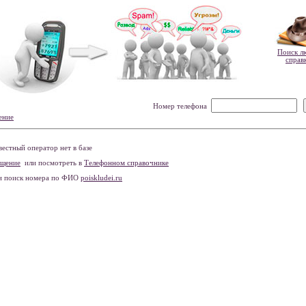
Поиск л
справ
Номер телефона
ение
естный оператор нет в базе
бщение
или посмотреть в
Телефонном справочнике
и поиск номера по ФИО
poiskludei.ru