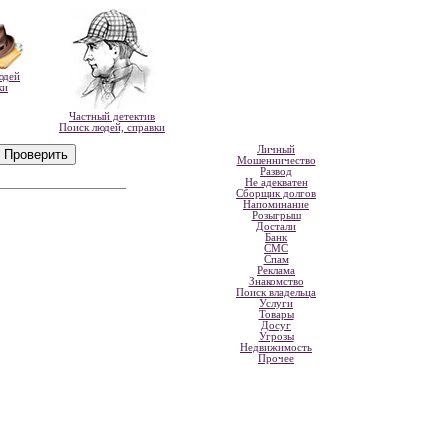
юдей
ки
Частный детектив
Поиск людей, справки
Личный
Мошенничество
Развод
Не адекватен
Сборщик долгов
Напоминание
Розыгрыш
Достали
Банк
СМС
Спам
Реклама
Знакомство
Поиск владельца
Услуги
Товары
Досуг
Угрозы
Недвижимость
Прочее