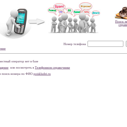
Поиск л
справ
Номер телефона
ение
естный оператор нет в базе
бщение
или посмотреть в
Телефонном справочнике
и поиск номера по ФИО
poiskludei.ru