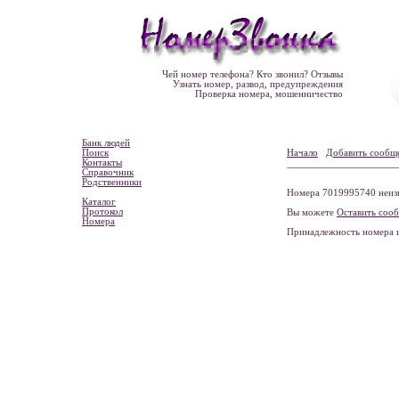
Чей номер телефона? Кто звонил? Отзывы
Узнать номер, развод, предупреждения
Проверка номера, мошенничество
Банк людей
Поиск
Начало
Добавить сообщ
Контакты
Справочник
Родственники
Номера 7019995740 неизв
Каталог
Протокол
Вы можете
Оставить соо
Номера
Принадлежность номера 