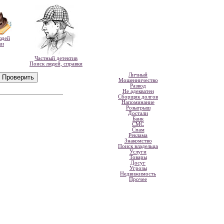
юдей
ки
Частный детектив
Поиск людей, справки
Личный
Мошенничество
Развод
Не адекватен
Сборщик долгов
Напоминание
Розыгрыш
Достали
Банк
СМС
Спам
Реклама
Знакомство
Поиск владельца
Услуги
Товары
Досуг
Угрозы
Недвижимость
Прочее