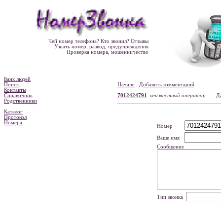
Чей номер телефона? Кто звонил? Отзывы
Узнать номер, развод, предупреждения
Проверка номера, мошенничество
Банк людей
Поиск
Начало
Добавить комментарий
Контакты
Справочник
7012424791
неизвестный оператор
Д
Родственники
Каталог
Протокол
Номера
Номер
Ваше имя
Сообщение
Тип звонка