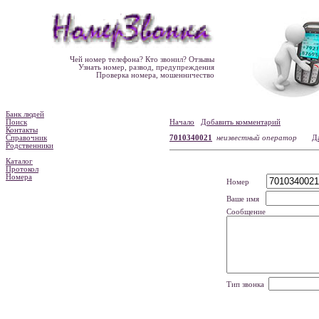
Чей номер телефона? Кто звонил? Отзывы
Узнать номер, развод, предупреждения
Проверка номера, мошенничество
Банк людей
Поиск
Начало
Добавить комментарий
Контакты
Справочник
7010340021
неизвестный оператор
Д
Родственники
Каталог
Протокол
Номера
Номер
Ваше имя
Сообщение
Тип звонка