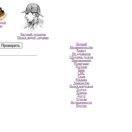
юдей
ки
Частный детектив
Поиск людей, справки
Личный
Мошенничество
Развод
Не адекватен
Сборщик долгов
Напоминание
Розыгрыш
Достали
Банк
СМС
Спам
Реклама
Знакомство
Поиск владельца
Услуги
Товары
Досуг
Угрозы
Недвижимость
Прочее