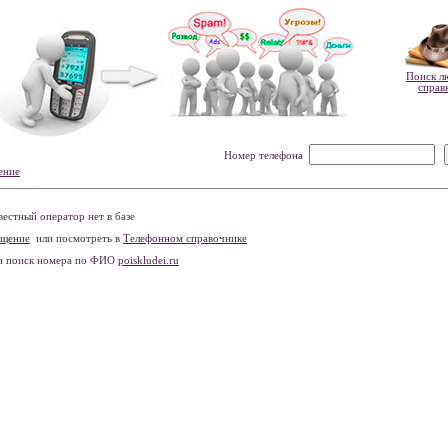
Поиск л
справ
Номер телефона
ение
естный оператор нет в базе
бщение
или посмотреть в
Телефонном справочнике
и поиск номера по ФИО
poiskludei.ru