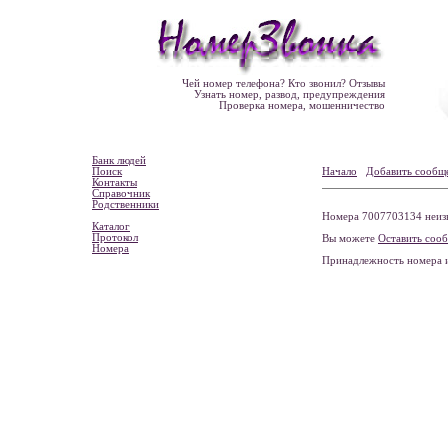
Чей номер телефона? Кто звонил? Отзывы
Узнать номер, развод, предупреждения
Проверка номера, мошенничество
Банк людей
Поиск
Начало
Добавить сообщ
Контакты
Справочник
Родственники
Номера 7007703134 неизв
Каталог
Протокол
Вы можете
Оставить соо
Номера
Принадлежность номера 