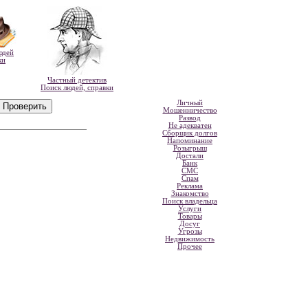
юдей
ки
Частный детектив
Поиск людей, справки
Личный
Мошенничество
Развод
Не адекватен
Сборщик долгов
Напоминание
Розыгрыш
Достали
Банк
СМС
Спам
Реклама
Знакомство
Поиск владельца
Услуги
Товары
Досуг
Угрозы
Недвижимость
Прочее