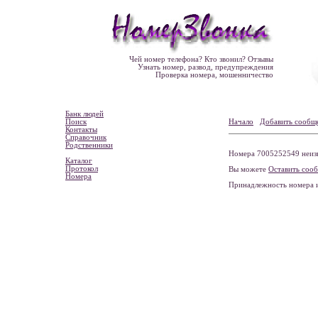
Чей номер телефона? Кто звонил? Отзывы
Узнать номер, развод, предупреждения
Проверка номера, мошенничество
Банк людей
Поиск
Начало
Добавить сообщ
Контакты
Справочник
Родственники
Номера 7005252549 неизв
Каталог
Протокол
Вы можете
Оставить соо
Номера
Принадлежность номера 