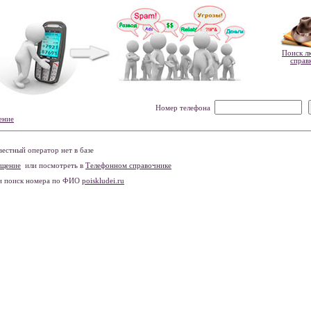
Поиск л
справ
Номер телефона
ение
естный оператор нет в базе
бщение
или посмотреть в
Телефонном справочнике
и поиск номера по ФИО
poiskludei.ru