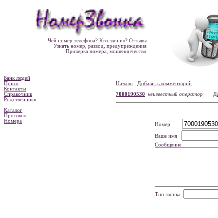
Чей номер телефона? Кто звонил? Отзывы
Узнать номер, развод, предупреждения
Проверка номера, мошенничество
Банк людей
Поиск
Начало
Добавить комментарий
Контакты
Справочник
7000190530
неизвестный оператор
Д
Родственники
Каталог
Протокол
Номера
Номер
Ваше имя
Сообщение
Тип звонка