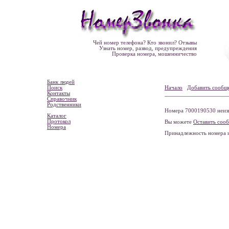
Чей номер телефона? Кто звонил? Отзывы
Узнать номер, развод, предупреждения
Проверка номера, мошенничество
Банк людей
Поиск
Начало
Добавить сообщ
Контакты
Справочник
Родственники
Номера 7000190530 неизв
Каталог
Протокол
Вы можете
Оставить соо
Номера
Принадлежность номера 