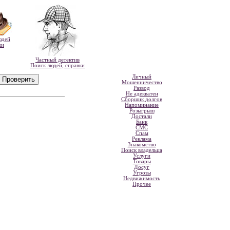
юдей
ки
Частный детектив
Поиск людей, справки
Личный
Мошенничество
Развод
Не адекватен
Сборщик долгов
Напоминание
Розыгрыш
Достали
Банк
СМС
Спам
Реклама
Знакомство
Поиск владельца
Услуги
Товары
Досуг
Угрозы
Недвижимость
Прочее