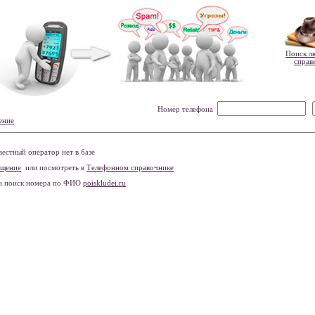
Поиск л
справ
Номер телефона
ение
естный оператор нет в базе
бщение
или посмотреть в
Телефонном справочнике
и поиск номера по ФИО
poiskludei.ru